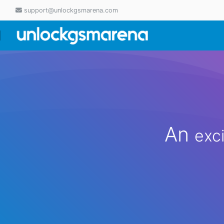
support@unlockgsmarena.com
An
exc