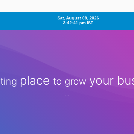
place
your bu
iting
to
grow
...